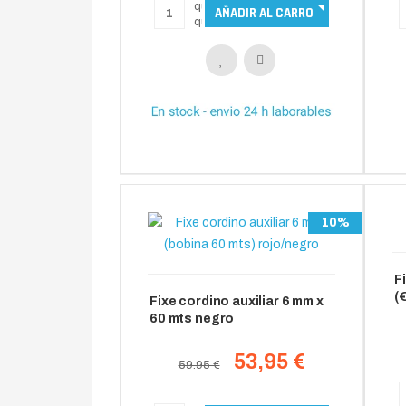
10%
F
(
Fixe cordino auxiliar 6 mm x
60 mts negro
53,95 €
59.95 €