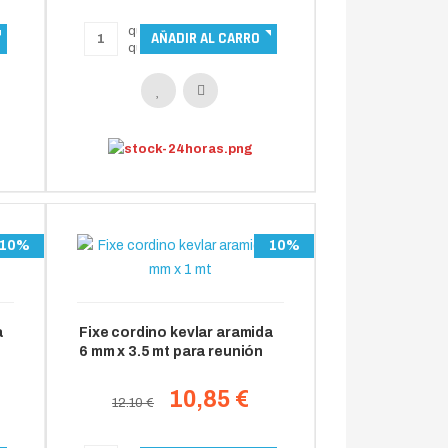
10%
10%
a
Fixe cordino kevlar aramida
6 mm x 3.5 mt para reunión
10,85 €
12.10 €