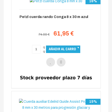
16%
Petzl cuerda rando Conga 8 x 30 m azul
61,95 €
74.00 €
15%