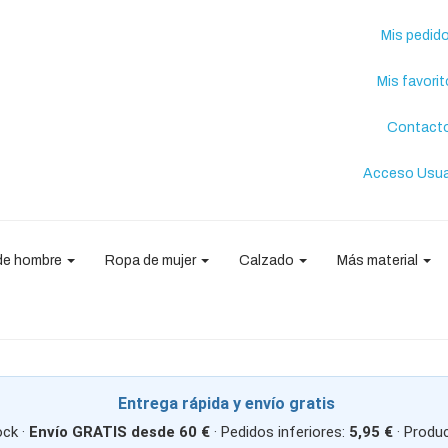
Mis pedid
Mis favori
Contact
Acceso Usua
de hombre
Ropa de mujer
Calzado
Más material
Entrega rápida y envío gratis
ck ·
Envío GRATIS desde 60 €
· Pedidos inferiores:
5,95 €
· Produ