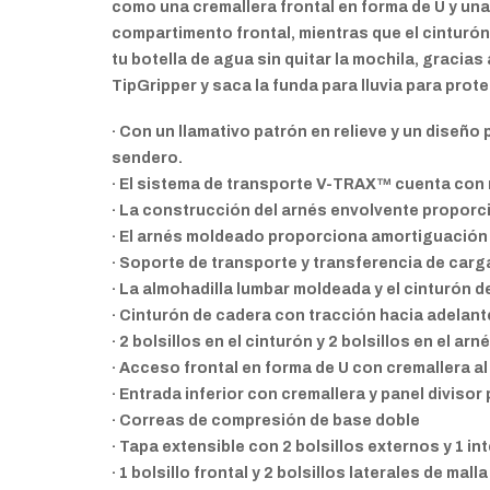
como una cremallera frontal en forma de U y una
compartimento frontal, mientras que el cinturó
tu botella de agua sin quitar la mochila, gracias
TipGripper y saca la funda para lluvia para prote
· Con un llamativo patrón en relieve y un diseño 
sendero.
· El sistema de transporte V-TRAX™ cuenta con n
· La construcción del arnés envolvente proporc
· El arnés moldeado proporciona amortiguación
· Soporte de transporte y transferencia de car
· La almohadilla lumbar moldeada y el cinturón 
· Cinturón de cadera con tracción hacia adelante 
· 2 bolsillos en el cinturón y 2 bolsillos en el a
· Acceso frontal en forma de U con cremallera a
· Entrada inferior con cremallera y panel divisor
· Correas de compresión de base doble
· Tapa extensible con 2 bolsillos externos y 1 i
· 1 bolsillo frontal y 2 bolsillos laterales de mall