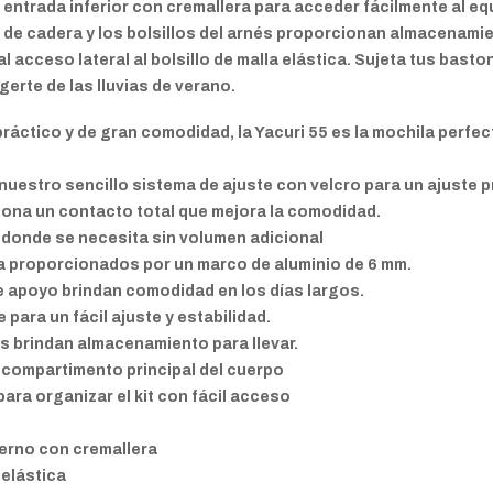
 entrada inferior con cremallera para acceder fácilmente al eq
n de cadera y los bolsillos del arnés proporcionan almacenam
 al acceso lateral al bolsillo de malla elástica. Sujeta tus bas
gerte de las lluvias de verano.
práctico y de gran comodidad, la Yacuri 55 es la mochila perfec
uestro sencillo sistema de ajuste con velcro para un ajuste 
iona un contacto total que mejora la comodidad.
 donde se necesita sin volumen adicional
ga proporcionados por un marco de aluminio de 6 mm.
de apoyo brindan comodidad en los días largos.
para un fácil ajuste y estabilidad.
rnés brindan almacenamiento para llevar.
l compartimento principal del cuerpo
 para organizar el kit con fácil acceso
nterno con cremallera
a elástica