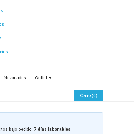
os
tos
o
rios
Novedades
Outlet
Carro
(0)
ctos bajo pedido:
7 días laborables