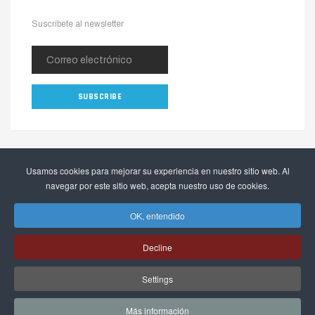
Suscríbete al newsletter
Usamos cookies para mejorar su experiencia en nuestro sitio web. Al
navegar por este sitio web, acepta nuestro uso de cookies.
OK, entendido
Copyright © 2026 The Alpinia Shop. Todos los derechos reservados.
Webactualizable.com
Desarrollado por
Decline
Settings
Más información