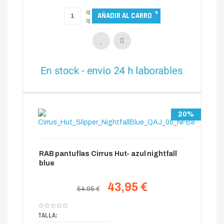
20%
RAB pantuflas Cirrus Hut- azul nightfall
blue
43,95 €
54.95 €
TALLA: