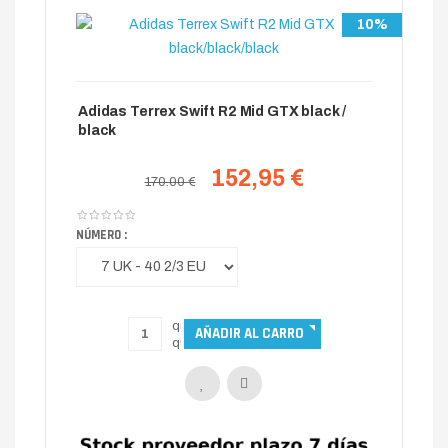
10%
Adidas Terrex Swift R2 Mid GTX black /
black
152,95 €
170.00 €
NÚMERO :