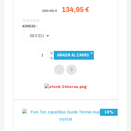
134,95 €
169.95 €
NÚMERO :
16%