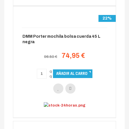
22%
DMM Porter mochila bolsa cuerda 45 L
negra
74,95 €
96.50 €