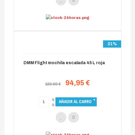
21%
DMM Flight mochila escalada 45 L roja
94,95 €
120.00 €