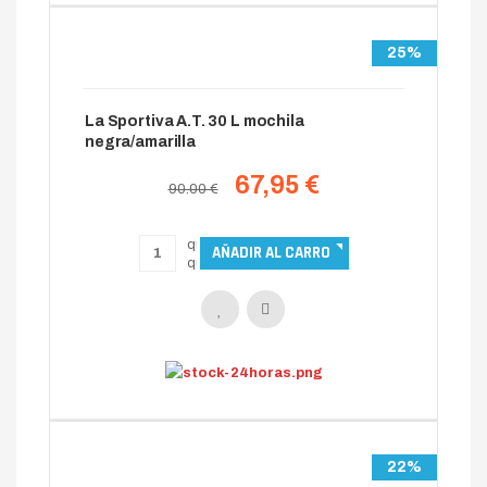
25%
La Sportiva A.T. 30 L mochila
negra/amarilla
67,95 €
90.00 €
22%