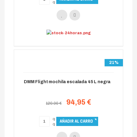
21%
DMM Flight mochila escalada 45 L negra
94,95 €
120.00 €