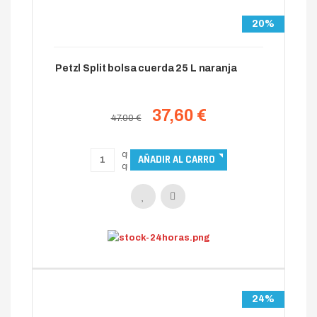
20%
Petzl Split bolsa cuerda 25 L naranja
37,60 €
47.00 €
24%