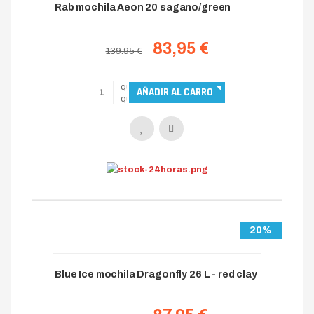
Rab mochila Aeon 20 sagano/green
83,95 €
139.95 €
20%
Blue Ice mochila Dragonfly 26 L - red clay