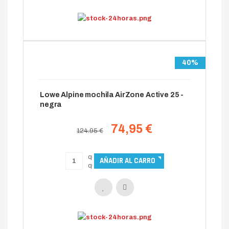
40%
Lowe Alpine mochila AirZone Active 25 -
negra
74,95 €
124.95 €