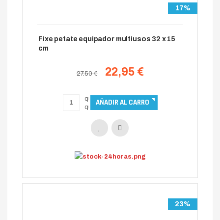
17%
Fixe petate equipador multiusos 32 x 15
cm
22,95 €
27.50 €
23%