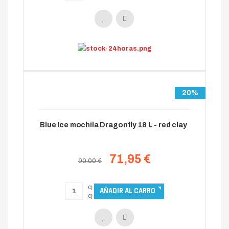
20%
Blue Ice mochila Dragonfly 18 L - red clay
71,95 €
90.00 €