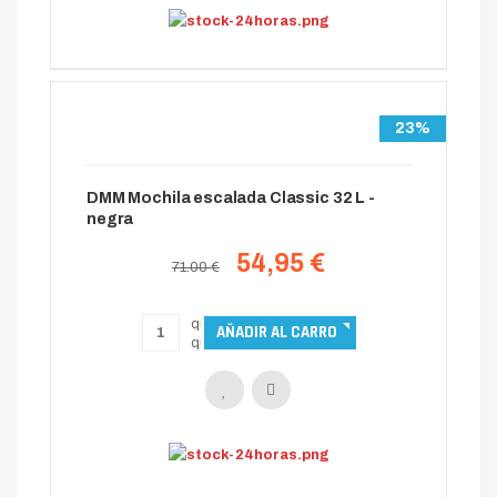
23%
DMM Mochila escalada Classic 32 L -
negra
54,95 €
71.00 €