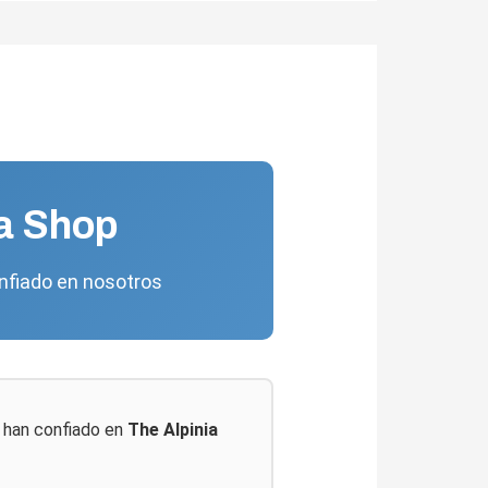
ia Shop
onfiado en nosotros
a han confiado en
The Alpinia