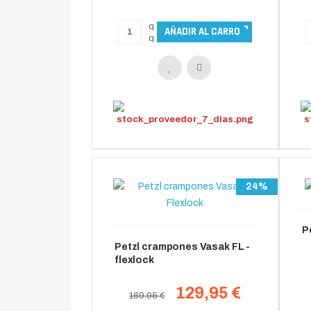
24%
P
Petzl crampones Vasak FL -
flexlock
129,95 €
169.95 €