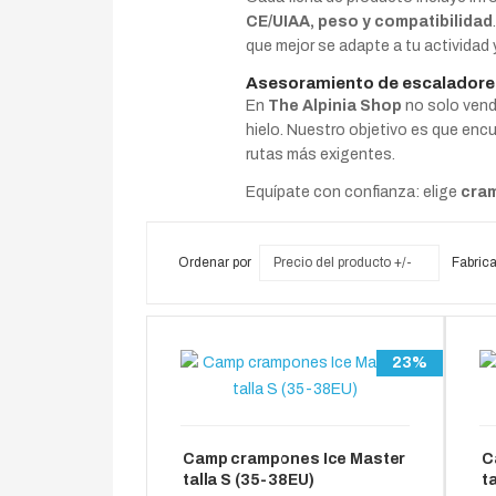
CE/UIAA, peso y compatibilidad
que mejor se adapte a tu actividad y
Asesoramiento de escaladore
En
The Alpinia Shop
no solo vend
hielo. Nuestro objetivo es que enc
rutas más exigentes.
Equípate con confianza: elige
cram
Ordenar por
Precio del producto +/-
Fabrica
23%
Camp crampones Ice Master
C
talla S (35-38EU)
t