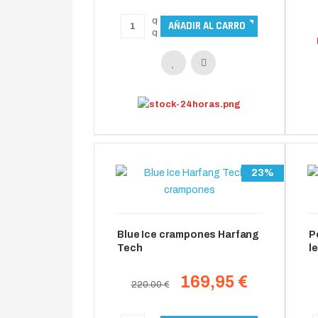
23%
Blue Ice crampones Harfang
P
Tech
l
169,95 €
220.00 €