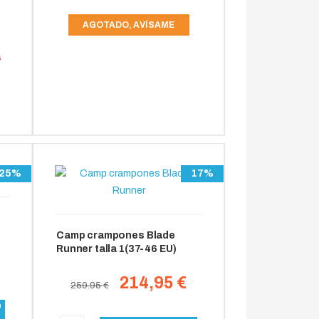
AGOTADO, AVÍSAME
6
25%
17%
Camp crampones Blade
Runner talla 1(37-46 EU)
214,95 €
259.95 €