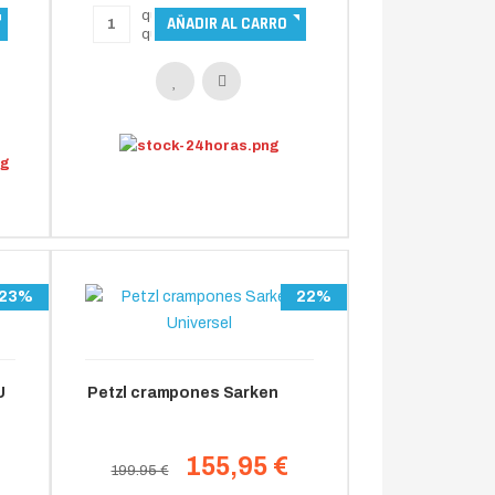
23%
22%
U
Petzl crampones Sarken
155,95 €
199.95 €