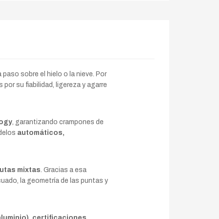
aso sobre el hielo o la nieve. Por
por su fiabilidad, ligereza y agarre
logy
, garantizando crampones de
delos
automáticos,
rutas mixtas
. Gracias a esa
cuado, la geometría de las puntas y
luminio), certificaciones