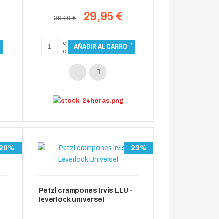
29,95 €
39.00 €
20%
23%
Petzl crampones Irvis LLU -
leverlock universel