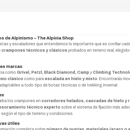
s de Alpinismo – The Alpinia Shop
tas y escaladores que entendemos lo importante que es confiar cada p
e
crampones técnicos y clásicos
probados en terreno real, elegidos 
res marcas
ncia como
Grivel, Petzl, Black Diamond, Camp
y
Climbing Techno
smo clásico
como para
escalada en hielo y mixto
. Encontrarás mo
adaptables a todo tipo de botas técnicas o de trekking invernal.
es
ueba los crampones en
corredores helados, cascadas de hielo y 
esoramiento técnico experto
sobre el sistema de fijación más ade
según el tipo de terreno y condiciones.
vas útiles
formación completa sobre
número de puntas, materiales (acero o a