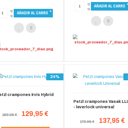
24%
etzl crampones Irvis Hybrid
Petzl crampones Vasak LL
- leverlock universal
129,95 €
169.95 €
137,95 €
179.95 €