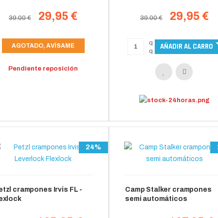
29,95 €
29,95 €
39.00 €
39.00 €
AGOTADO, AVÍSAME
Pendiente reposición
24%
etzl crampones Irvis FL -
Camp Stalker crampones
lexlock
semi automáticos