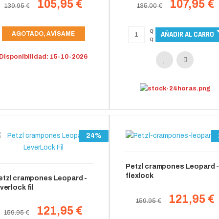
105,95 €
107,95 €
139.95 €
135.00 €
AGOTADO, AVÍSAME
Disponibilidad: 15-10-2026
24%
Petzl crampones Leopard 
flexlock
etzl crampones Leopard -
verlock fil
121,95 €
159.95 €
121,95 €
159.95 €