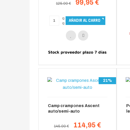
99,95 €
125.00 €
21%
Camp crampones Ascent
P
auto/semi-auto
le
114,95 €
145.00 €