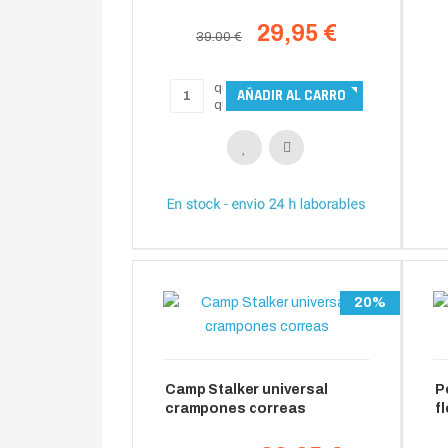
29,95 €
39.00 €
20%
Camp Stalker universal
P
crampones correas
f