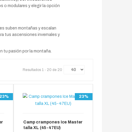
s o modulares y elegir la opción
es suben montañas y escalan
ra tus ascensiones invernales y
 tu pasión por la montaña.
Resultados 1 - 20 de 20
23%
23%
er
Camp crampones Ice Master
talla XL (45-47EU)