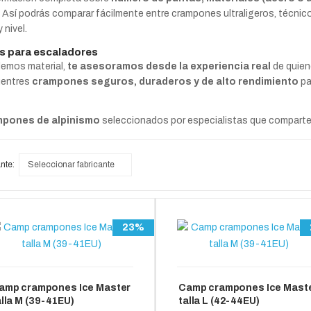
. Así podrás comparar fácilmente entre crampones ultraligeros, técnico
 nivel.
s para escaladores
emos material,
te asesoramos desde la experiencia real
de quien
uentres
crampones seguros, duraderos y de alto rendimiento
pa
pones de alpinismo
seleccionados por especialistas que comparten
nte:
Seleccionar fabricante
23%
amp crampones Ice Master
Camp crampones Ice Mast
alla M (39-41EU)
talla L (42-44EU)