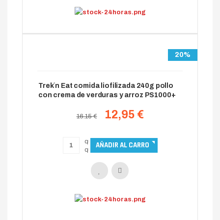
20%
Trek´n Eat comida liofilizada 240g pollo
con crema de verduras y arroz PS1000+
12,95 €
16.15 €