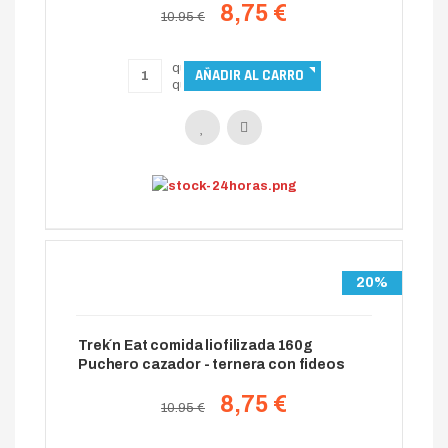
8,75 €
10.95 €
20%
Trek´n Eat comida liofilizada 160g
Puchero cazador - ternera con fideos
8,75 €
10.95 €