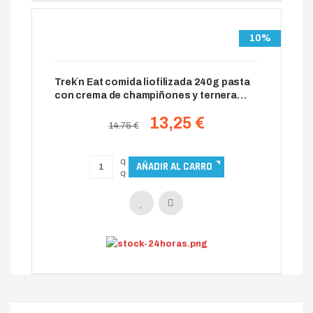
10%
Trek´n Eat comida liofilizada 240g pasta
con crema de champiñones y ternera
PS1000+
13,25 €
14.75 €