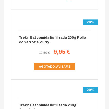
20%
Trek´n Eat comida liofilizada 200g Pollo
con arroz al curry
9,95 €
12.50 €
AGOTADO, AVÍSAME
20%
Trek´n Eat comida liofilizada 200g