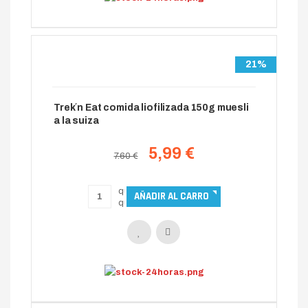
21%
Trek´n Eat comida liofilizada 150g muesli
a la suiza
5,99 €
7.60 €