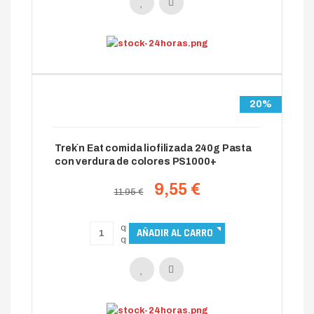
20%
Trek´n Eat comida liofilizada 240g Pasta
con verdura de colores PS1000+
9,55 €
11.95 €