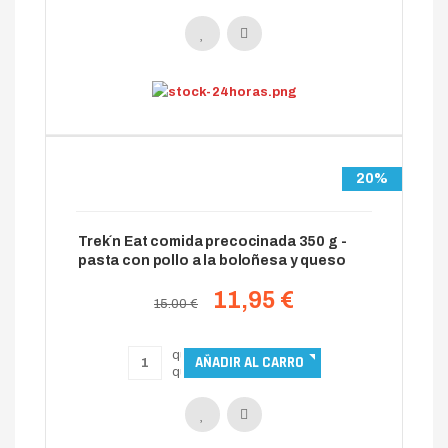
20%
Trek´n Eat comida precocinada 350 g -
pasta con pollo a la boloñesa y queso
11,95 €
15.00 €