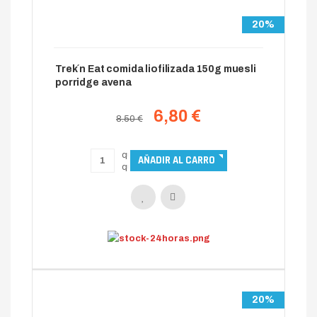
20%
Trek´n Eat comida liofilizada 150g muesli
porridge avena
6,80 €
8.50 €
20%