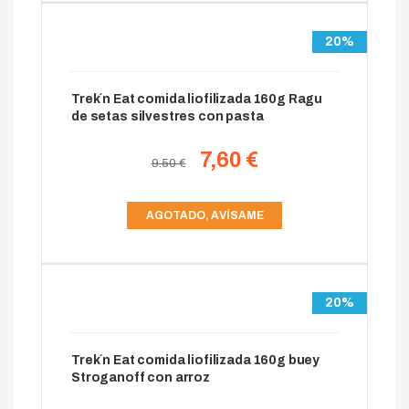
20%
Trek´n Eat comida liofilizada 160g Ragu
de setas silvestres con pasta
7,60 €
9.50 €
AGOTADO, AVÍSAME
20%
Trek´n Eat comida liofilizada 160g buey
Stroganoff con arroz