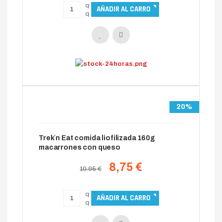
20%
Trek´n Eat comida liofilizada 160g
macarrones con queso
8,75 €
10.95 €