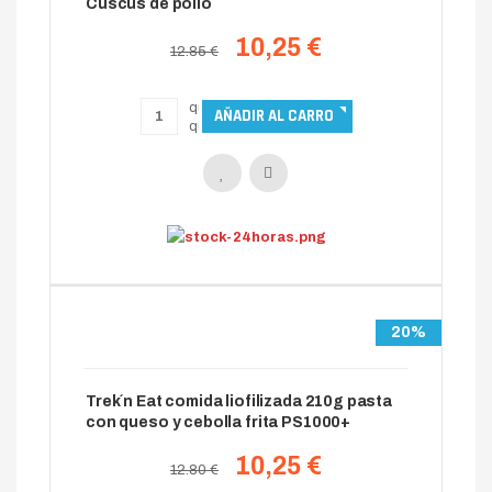
Cuscús de pollo
10,25 €
12.85 €
20%
Trek´n Eat comida liofilizada 210g pasta
con queso y cebolla frita PS1000+
10,25 €
12.80 €