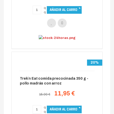
20%
Trek´n Eat comida precocinada 350 g -
pollo madrás con arroz
11,95 €
15.00 €