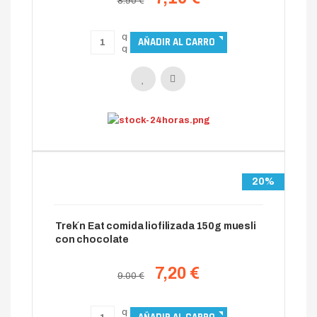
8.90 €
20%
Trek´n Eat comida liofilizada 150g muesli
con chocolate
7,20 €
9.00 €