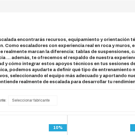
scalada encontrarás recursos, equipamiento y orientación t
ón. Como escaladores con experiencia real en roca y muros,
e realmente marcan la diferencia: tablas de suspensiones, 
ncia … además, te ofrecemos el respaldo de nuestra experie
ad y cómo integrar estos apoyos técnicos en tus sesiones d
nica, podemos ayudarte a definir qué tipo de entrenamiento 
jetivos, seleccionando el equipo más adecuado y aportando nu
 entiende realmente de escalada para desarrollar tu rendimie
nte:
Seleccionar fabricante
10%