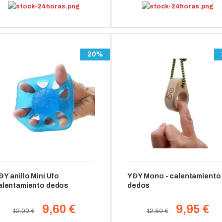
20%
&Y anillo Mini Ufo
Y&Y Mono - calentamiento
alentamiento dedos
dedos
9,60 €
9,95 €
12.00 €
12.50 €