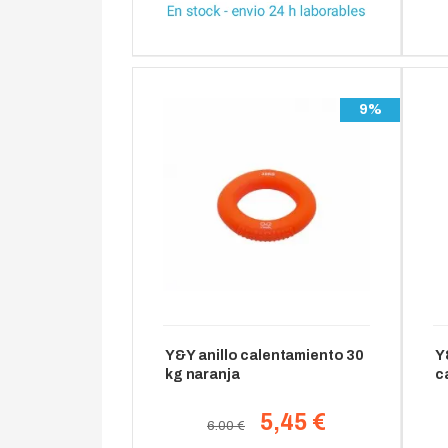
9%
Y&Y anillo calentamiento 30
Y
kg naranja
c
5,45 €
6.00 €