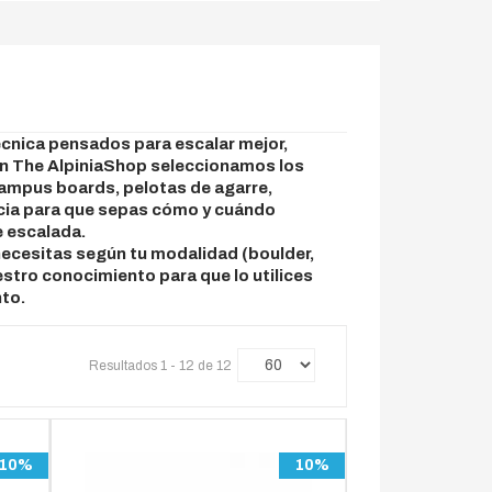
écnica pensados para escalar mejor,
 en The AlpiniaShop seleccionamos los
campus boards, pelotas de agarre,
ncia para que sepas cómo y cuándo
e escalada.
necesitas según tu modalidad (boulder,
estro conocimiento para que lo utilices
nto.
Resultados 1 - 12 de 12
10%
10%