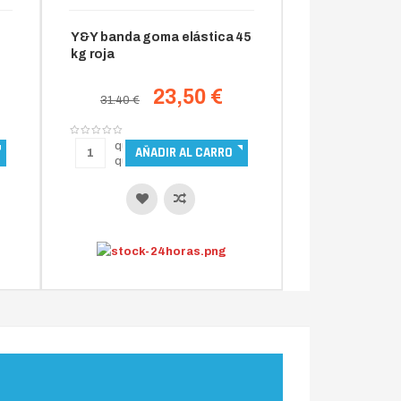
Y&Y banda goma elástica 45
kg roja
23,50 €
31.40 €