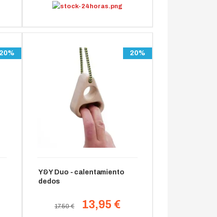
20%
20%
Y&Y Duo - calentamiento
dedos
13,95 €
17.50 €