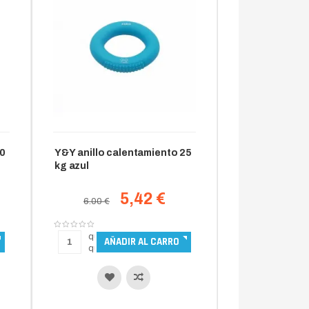
20
Y&Y anillo calentamiento 25
kg azul
5,42 €
6.00 €