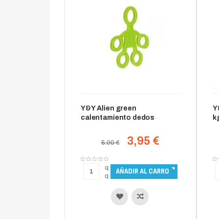
Y&Y Alien green
Y
calentamiento dedos
k
3,95 €
5.00 €