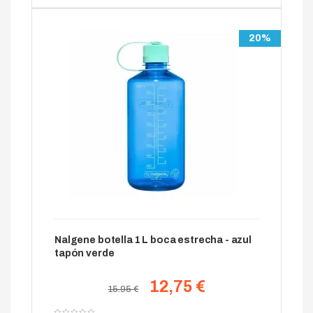
20%
Nalgene botella 1 L boca estrecha - azul
tapón verde
12,75 €
15.95 €