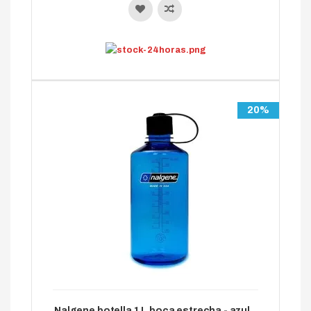
20%
Nalgene botella 1 L boca estrecha - azul