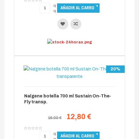
20%
Nalgene botella 700 ml Sustain On-The-
Fly transp.
12,80 €
16.00 €