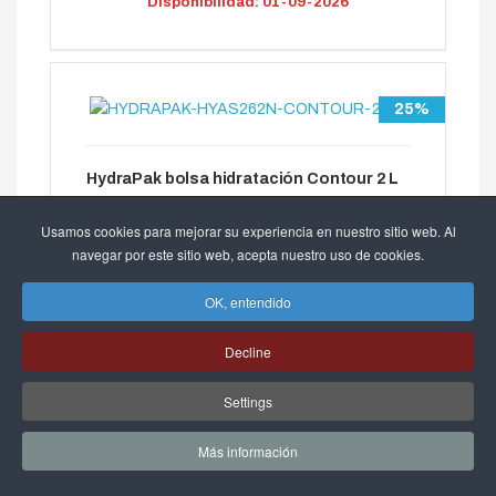
Disponibilidad: 01-09-2026
25%
HydraPak bolsa hidratación Contour 2 L
Usamos cookies para mejorar su experiencia en nuestro sitio web. Al
32,25 €
navegar por este sitio web, acepta nuestro uso de cookies.
43.00 €
OK, entendido
Decline
Settings
Más información