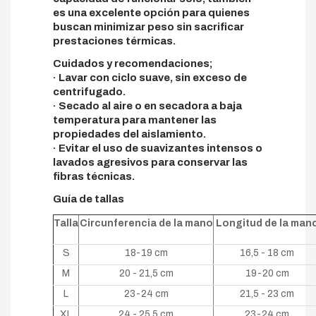
es una excelente opción para quienes
buscan minimizar peso sin sacrificar
prestaciones térmicas.
Cuidados y recomendaciones;
· Lavar con ciclo suave, sin exceso de
centrifugado.
· Secado al aire o en secadora a baja
temperatura para mantener las
propiedades del aislamiento.
· Evitar el uso de suavizantes intensos o
lavados agresivos para conservar las
fibras técnicas.
Guía de tallas
Talla
Circunferencia de la mano
Longitud de la man
S
18-19 cm
16,5 - 18 cm
M
20 - 21,5 cm
19-20 cm
L
23-24 cm
21,5 - 23 cm
XL
24 - 25,5 cm
23-24 cm