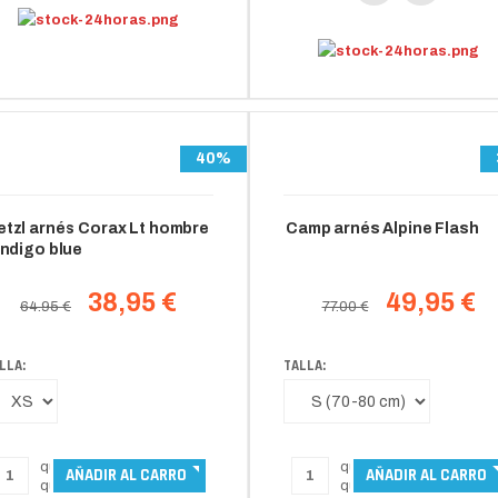
40%
etzl arnés Corax Lt hombre
Camp arnés Alpine Flash
 indigo blue
38,95 €
49,95 €
64.95 €
77.00 €
LLA:
TALLA: