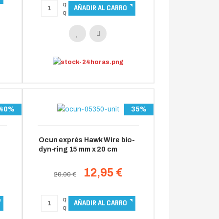
40%
35%
Ocun exprés Hawk Wire bio-
dyn-ring 15 mm x 20 cm
12,95 €
20.00 €