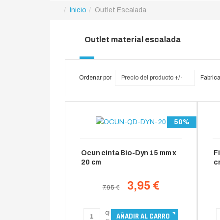
Inicio
Outlet Escalada
Outlet material escalada
Ordenar por
Precio del producto +/-
Fabrica
50%
Ocun cinta Bio-Dyn 15 mm x
F
20 cm
c
3,95 €
7.95 €