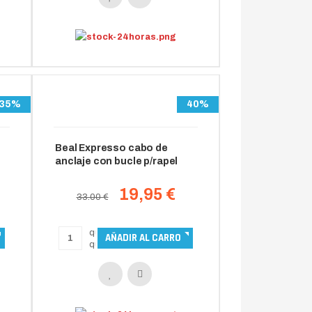
35%
40%
Beal Expresso cabo de
anclaje con bucle p/rapel
19,95 €
33.00 €