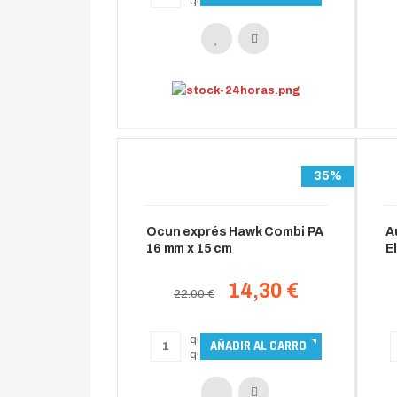
35%
A
E
Ocun exprés Hawk Combi PA
16 mm x 15 cm
14,30 €
22.00 €