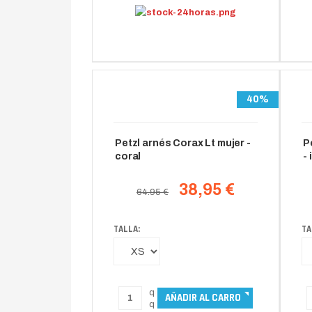
40%
Petzl arnés Corax Lt mujer -
P
coral
-
38,95 €
64.95 €
TALLA:
TA