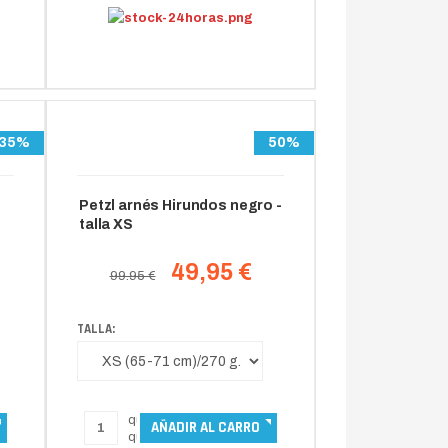
35%
50%
Petzl arnés Hirundos negro -
talla XS
49,95 €
99.95 €
TALLA: