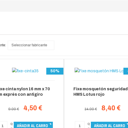
nte:
Seleccionar fabricante
50%
ixe cinta nylon 16 mm x 70
Fixe mosquetón seguridad
m exprés con antigiro
HMS Lotus rojo
4,50 €
8,40 €
9.00 €
14.00 €