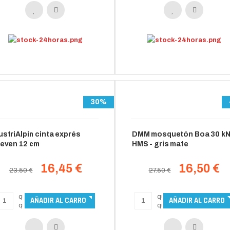
30%
ustriAlpin cinta exprés
DMM mosquetón Boa 30 k
leven 12 cm
HMS - gris mate
16,45 €
16,50 €
23.50 €
27.50 €