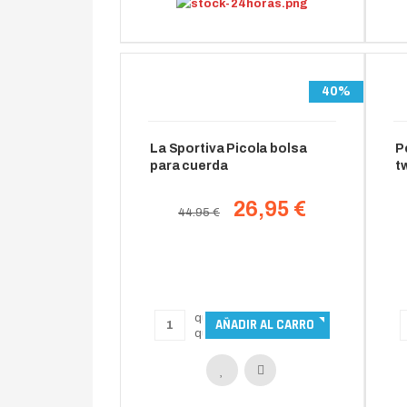
40%
La Sportiva Picola bolsa
P
para cuerda
t
26,95 €
44.95 €