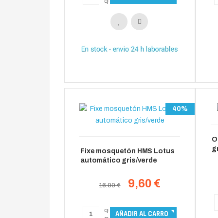
40%
O
g
Fixe mosquetón HMS Lotus
automático gris/verde
9,60 €
16.00 €