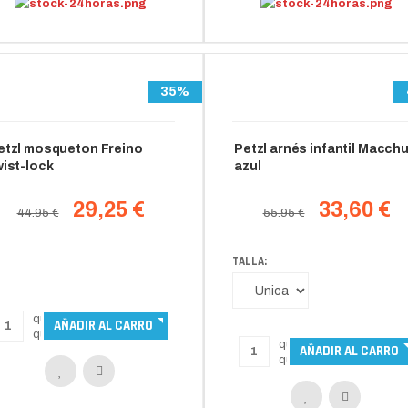
35%
etzl mosqueton Freino
Petzl arnés infantil Macch
wist-lock
azul
29,25 €
33,60 €
44.95 €
55.95 €
TALLA: