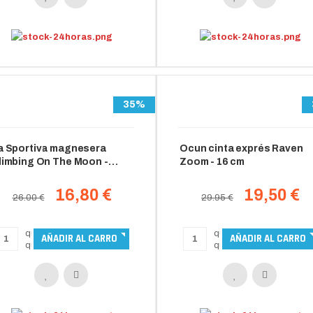
35%
a Sportiva magnesera
Ocun cinta exprés Raven
limbing On The Moon -
Zoom - 16 cm
arbon/giallo
16,80 €
19,50 €
26.00 €
29.95 €