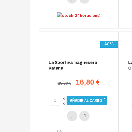
40%
La Sportiva magnesera
L
Katana
C
c
16,80 €
28.00 €