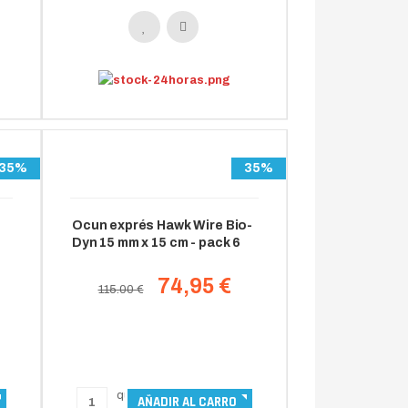
35%
35%
Ocun exprés Hawk Wire Bio-
Dyn 15 mm x 15 cm - pack 6
74,95 €
115.00 €