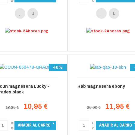
40%
cun magnesera Lucky -
Rab magnesera ebony
rades black
10,95 €
11,95 €
18.25 €
20.00 €