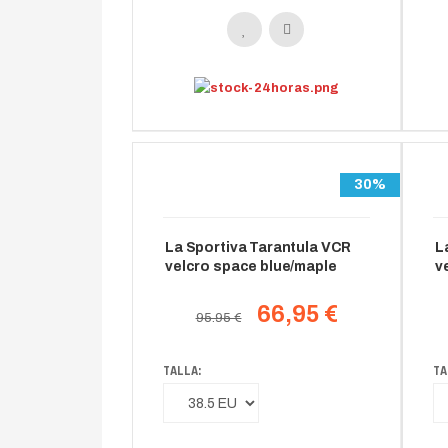
30%
La Sportiva Tarantula VCR
L
velcro space blue/maple
v
66,95 €
95.95 €
TALLA:
TA