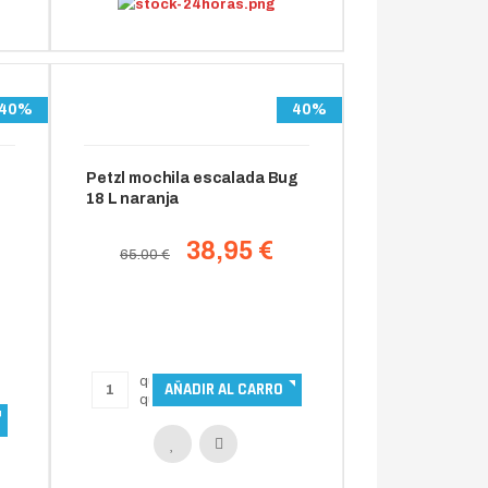
40%
40%
u
Petzl mochila escalada Bug
18 L naranja
38,95 €
65.00 €