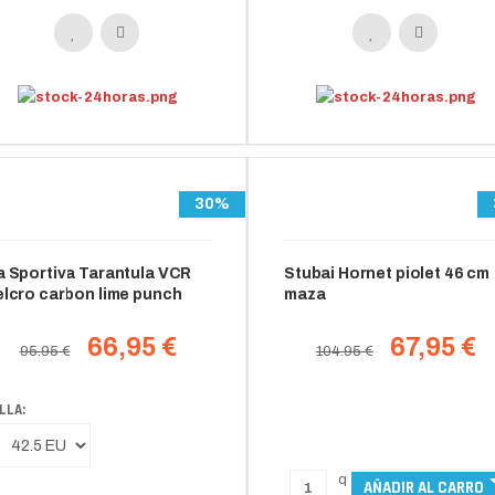
30%
a Sportiva Tarantula VCR
Stubai Hornet piolet 46 cm
elcro carbon lime punch
maza
66,95 €
67,95 €
95.95 €
104.95 €
LLA: