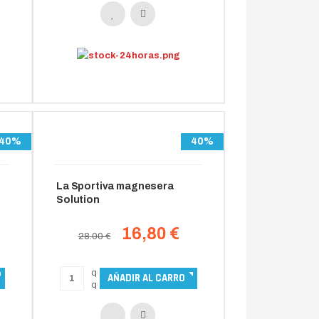
40%
40%
N
La Sportiva magnesera
Solution
16,80 €
28.00 €