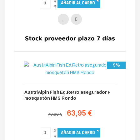
9%
AustriAlpin Fish Ed.Retro asegurador +
mosquetón HMS Rondo
63,95 €
70.00 €