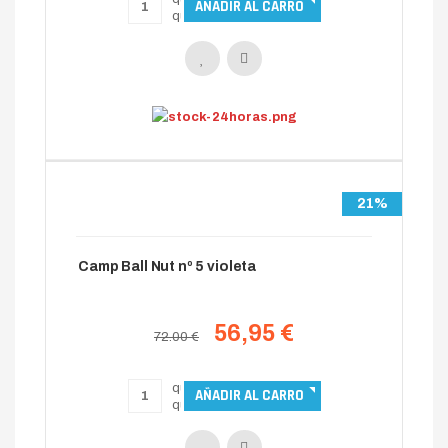
21%
Camp Ball Nut nº 5 violeta
56,95 €
72.00 €