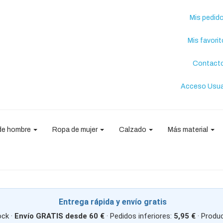
Mis pedid
Mis favori
Contact
Acceso Usua
de hombre
Ropa de mujer
Calzado
Más material
Entrega rápida y envío gratis
ck ·
Envío GRATIS desde 60 €
· Pedidos inferiores:
5,95 €
· Produ