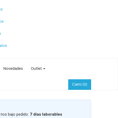
os
tos
o
rios
Novedades
Outlet
Carro
(0)
ctos bajo pedido:
7 días laborables