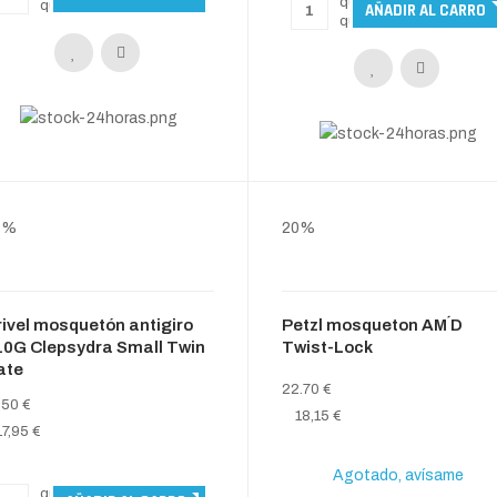
7%
20%
ivel mosquetón antigiro
Petzl mosqueton AM´D
10G Clepsydra Small Twin
Twist-Lock
ate
22.70 €
.50 €
18,15 €
17,95 €
Agotado, avísame