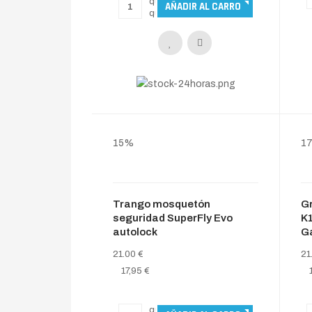
15%
1
Trango mosquetón
Gr
seguridad SuperFly Evo
K
autolock
G
21.00 €
21
17,95 €