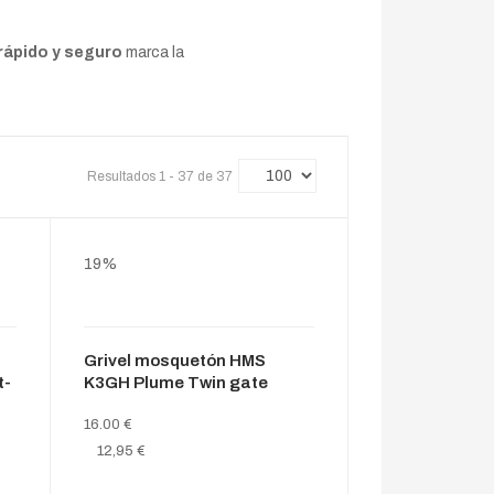
 rápido y seguro
marca la
Resultados 1 - 37 de 37
19%
Grivel mosquetón HMS
t-
K3GH Plume Twin gate
16.00 €
12,95 €