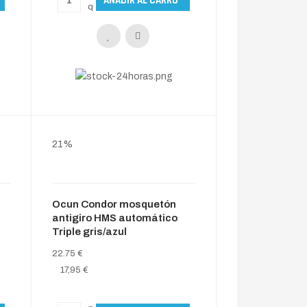
21%
Ocun Condor mosquetón
antigiro HMS automático
Triple gris/azul
22.75 €
17,95 €