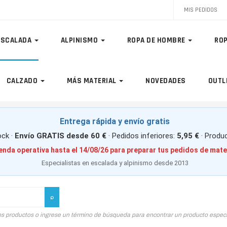
MIS PEDIDOS
ESCALADA
ALPINISMO
ROPA DE HOMBRE
ROP
CALZADO
MÁS MATERIAL
NOVEDADES
OUTL
Entrega rápida y envío gratis
ck ·
Envío GRATIS desde 60 €
· Pedidos inferiores:
5,95 €
· Produ
enda operativa hasta el 14/08/26 para preparar tus pedidos de mate
Especialistas en escalada y alpinismo desde 2013
os productos o ingrese un término de búsqueda para encontrar un producto especí