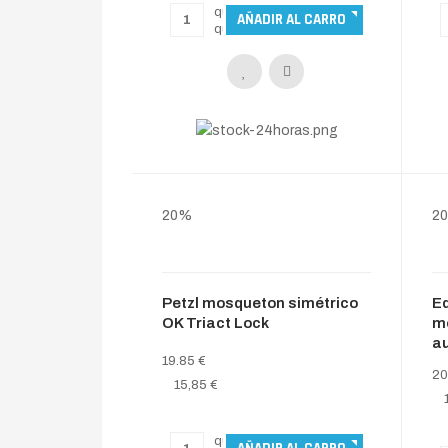
20%
2
Petzl mosqueton simétrico
Ed
OK Triact Lock
m
au
19.85 €
20
15,85 €