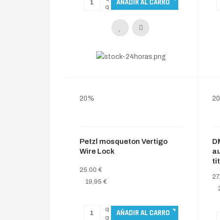
20%
2
Petzl mosqueton Vertigo
D
Wire Lock
au
ti
25.00 €
27
19,95 €