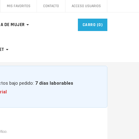
MIS FAVORITOS
CONTACTO
ACCESO USUARIOS
A DE MUJER
CARRO
(0)
ET
ctos bajo pedido:
7 días laborables
rial
fico.