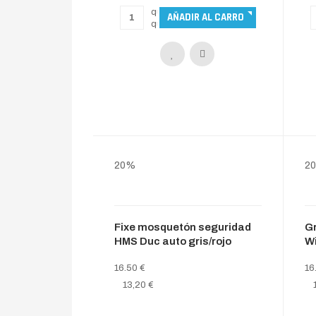
20%
2
Fixe mosquetón seguridad
G
HMS Duc auto gris/rojo
Wi
16.50 €
16
13,20 €