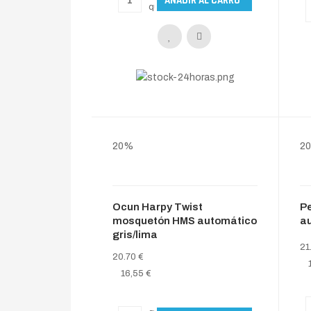
20%
2
Ocun Harpy Twist
P
mosquetón HMS automático
a
gris/lima
21
20.70 €
16,55 €