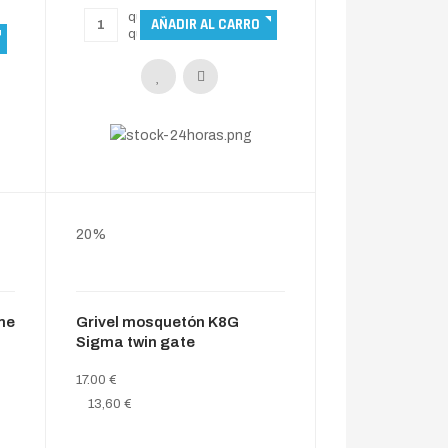
20%
me
Grivel mosquetón K8G
Sigma twin gate
17.00 €
13,60 €