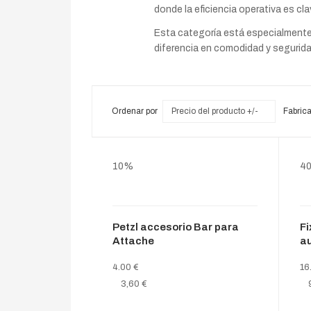
donde la eficiencia operativa es cla
Esta categoría está especialmente 
diferencia en comodidad y segurida
Ordenar por
Precio del producto +/-
Fabrica
10%
4
Petzl accesorio Bar para
F
Attache
au
4.00 €
16
3,60 €