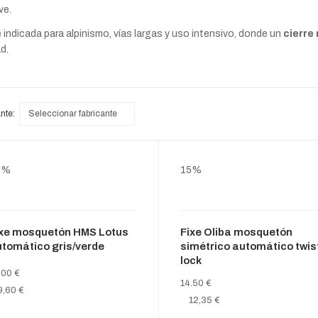
ve.
indicada para alpinismo, vías largas y uso intensivo, donde un
cierre
d.
nte:
Seleccionar fabricante
0%
15%
ixe mosquetón HMS Lotus
Fixe Oliba mosquetón
tomático gris/verde
simétrico automático twis
lock
.00 €
14.50 €
9,60 €
12,35 €