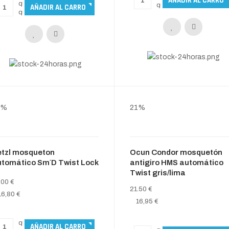
0%
21%
etzl mosqueton
Ocun Condor mosquetón
utomático Sm´D Twist Lock
antigiro HMS automático
Twist gris/lima
.00 €
21.50 €
16,80 €
16,95 €