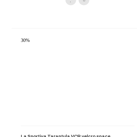
30%
La Sportiva Tarantula VCR velcro space