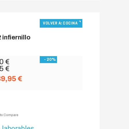
VOLVER A: COCINA
nfiernillo
- 20%
0 €
5 €
39,95 €
 to Compare