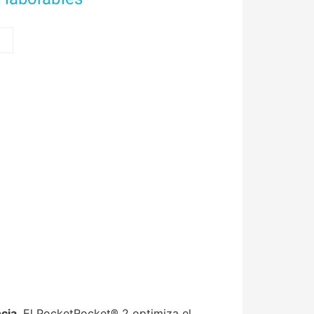
cia
. El PocketRocket® 2 optimiza el