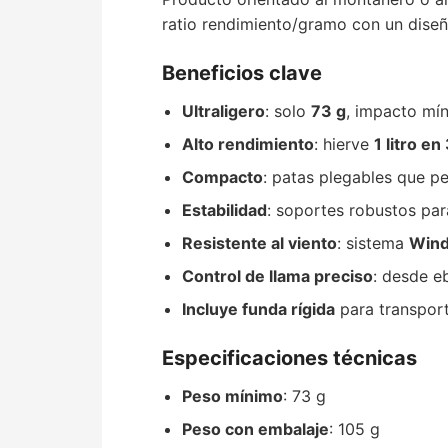
ratio rendimiento/gramo con un dise
Beneficios clave
Ultraligero
: solo
73 g
, impacto mí
Alto rendimiento
: hierve
1 litro e
Compacto
: patas plegables que p
Estabilidad
: soportes robustos par
Resistente al viento
: sistema
Wind
Control de llama preciso
: desde e
Incluye funda rígida
para transport
Especificaciones técnicas
Peso mínimo
: 73 g
Peso con embalaje
: 105 g