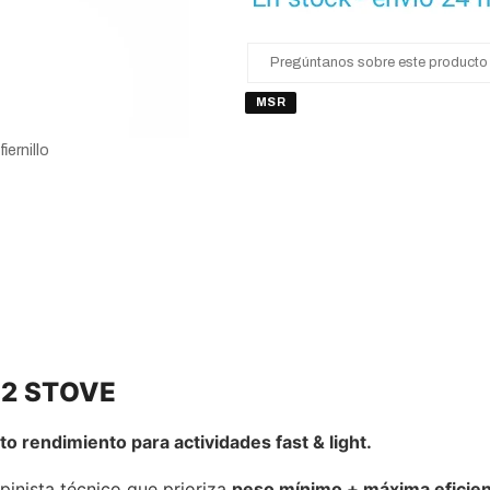
Pregúntanos sobre este producto
MSR
ernillo
2 STOVE
lto rendimiento para actividades fast & light.
pinista técnico que prioriza
peso mínimo + máxima eficien