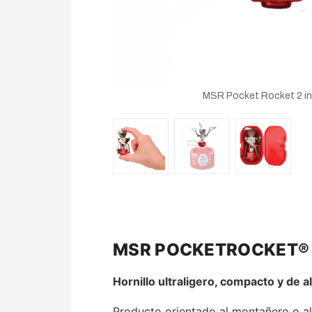
MSR Pocket Rocket 2 infi
MSR POCKETROCKET® 
Hornillo ultraligero, compacto y de a
Producto orientado al montañero o al