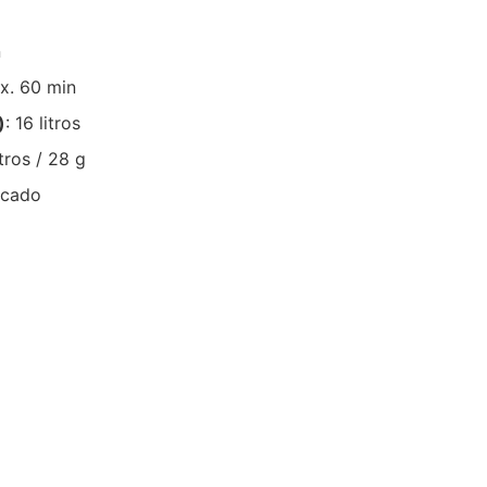
n
ox. 60 min
)
: 16 litros
itros / 28 g
scado