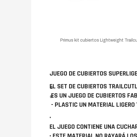
Primus kit cubiertos Lightweight Trailc
JUEGO DE CUBIERTOS SUPERLIG
EL SET DE CUBIERTOS TRAILCUT
®
ES UN JUEGO DE CUBIERTOS FA
®
- PLASTIC UN MATERIAL LIGERO 
·
EL JUEGO CONTIENE UNA CUCHAR
· ESTE MATERIAL NO RAYARÁ LO