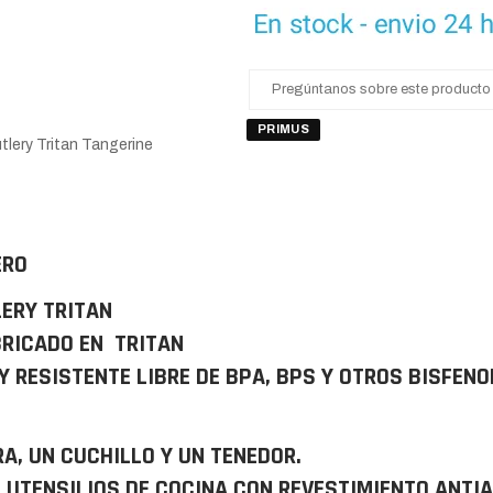
Pregúntanos sobre este producto
PRIMUS
utlery Tritan Tangerine
ERO
LERY TRITAN
BRICADO EN TRITAN
Y RESISTENTE LIBRE DE BPA, BPS Y OTROS BISFENO
A, UN CUCHILLO Y UN TENEDOR.
S UTENSILIOS DE COCINA CON REVESTIMIENTO ANTI