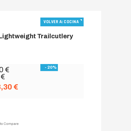
VOLVER A: COCINA
Lightweight Trailcutlery
- 20%
0 €
 €
8,30 €
 to Compare