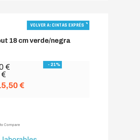
VOLVER A: CINTAS EXPRÉS
put 18 cm verde/negra
- 21%
0 €
 €
15,50 €
 to Compare