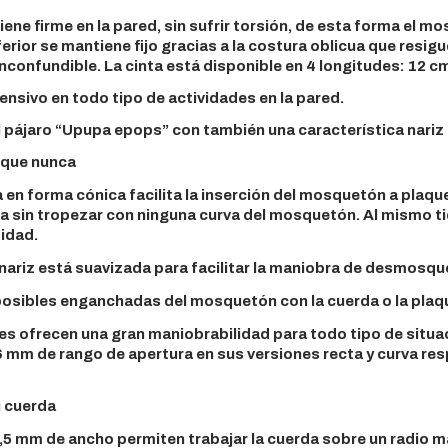
ene firme en la pared, sin sufrir torsión, de esta forma el 
ior se mantiene fijo gracias a la costura oblicua que resigue
nconfundible. La cinta está disponible en 4 longitudes: 12 cm
ensivo en todo tipo de actividades en la pared.
l pájaro “Upupa epops” con también una característica nariz
 que nunca
a en forma cónica facilita la inserción del mosquetón a plaq
da sin tropezar con ninguna curva del mosquetón. Al mismo 
idad.
 nariz está suavizada para facilitar la maniobra de desmosque
 posibles enganchadas del mosquetón con la cuerda o la plaq
s ofrecen una gran maniobrabilidad para todo tipo de situa
 mm de rango de apertura en sus versiones recta y curva re
u cuerda
5 mm de ancho permiten trabajar la cuerda sobre un radio may