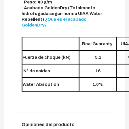
· Peso: 48 g/m
· Acabado GoldenDry (Totalmente
hidrofugada según norma UIAA Water
Repellent)
¿Que es el acabado
GoldenDry?
Beal Guaranty
UIA
Fuerza de choque (kN)
5.1
4
Nº de caídas
16
Water Absoption
1.0%
Opiniones del producto