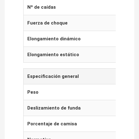
Nº de caídas
Fuerza de choque
Elongamiento dinámico
Elongamiento estático
Especificación general
Det
Peso
54
Deslizamiento de funda
0 
Porcentaje de camisa
30