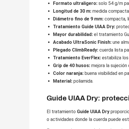
Formato ultraligero:
solo 54 g/m par
Longitud de 30 m:
medida compacta pa
Diámetro fino de 9 mm:
compacta, li
Tratamiento Guide UIAA Dry:
protec
Mayor durabilidad:
el tratamiento Gu
Acabado UltraSonic Finish:
une alma
Plegado ClimbReady:
cuerda lista pa
Tratamiento EverFlex:
estabiliza lo
Grip de 40 husos:
mejora la sujeción 
Color naranja:
buena visibilidad en pa
Material:
poliamida.
Guide UIAA Dry: protecc
El tratamiento
Guide UIAA Dry
proporcio
o actividades donde la cuerda puede es