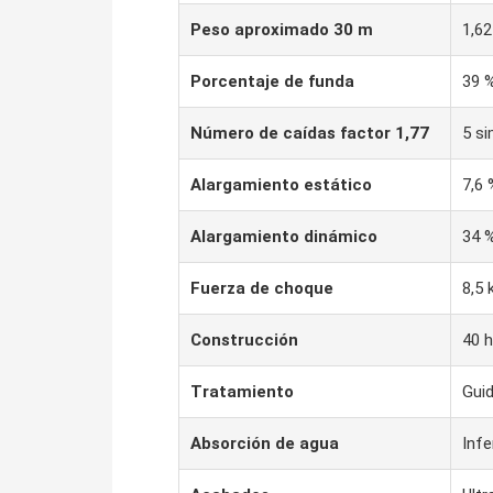
Peso aproximado 30 m
1,62
Porcentaje de funda
39 
Número de caídas factor 1,77
5 si
Alargamiento estático
7,6 
Alargamiento dinámico
34 %
Fuerza de choque
8,5 
Construcción
40 
Tratamiento
Gui
Absorción de agua
Infe