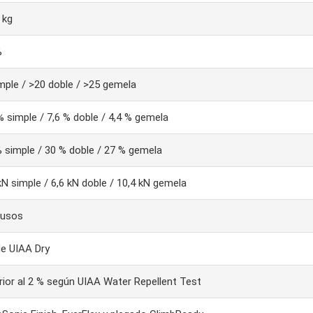
 kg
%
mple / >20 doble / >25 gemela
% simple / 7,6 % doble / 4,4 % gemela
 simple / 30 % doble / 27 % gemela
kN simple / 6,6 kN doble / 10,4 kN gemela
husos
de UIAA Dry
rior al 2 % según UIAA Water Repellent Test