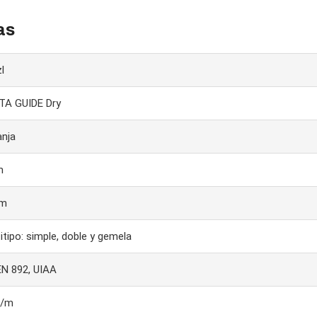
as
l
TA GUIDE Dry
anja
m
mm
itipo: simple, doble y gemela
EN 892, UIAA
g/m