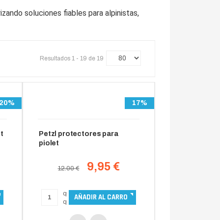
ando soluciones fiables para alpinistas,
Resultados 1 - 19 de 19
20%
17%
t
Petzl protectores para
piolet
9,95 €
12.00 €