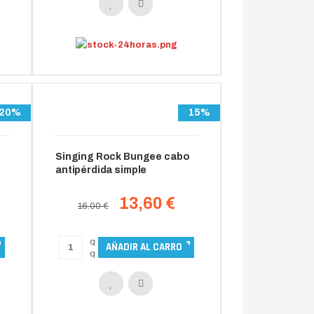
20%
15%
Singing Rock Bungee cabo
antipérdida simple
13,60 €
16.00 €