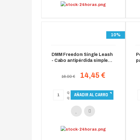
10%
DMM Freedom Single Leash
P
- Cabo antipérdida simple
p
rojo
A
14,45 €
16.00 €