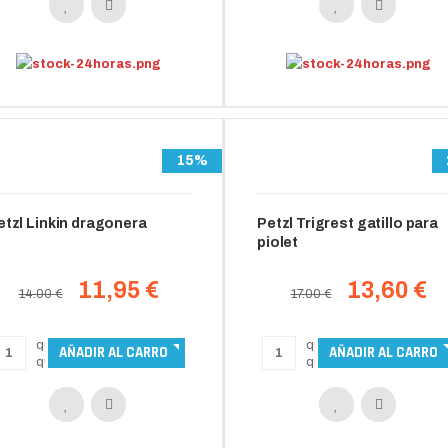
15%
etzl Linkin dragonera
Petzl Trigrest gatillo para
piolet
11,95 €
13,60 €
14.00 €
17.00 €