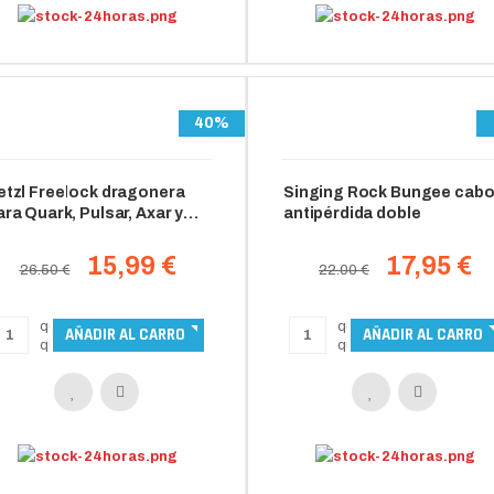
40%
etzl Freelock dragonera
Singing Rock Bungee cab
ara Quark, Pulsar, Axar y
antipérdida doble
ztar
15,99 €
17,95 €
26.50 €
22.00 €