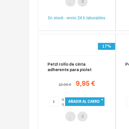
17%
Petzl rollo de cinta
P
adherente para piolet
9,95 €
12.00 €