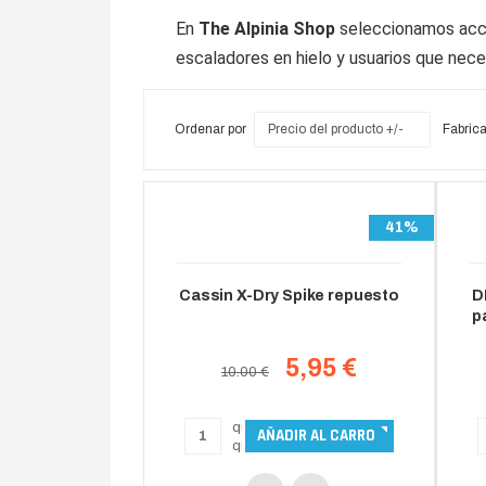
En
The Alpinia Shop
seleccionamos acces
escaladores en hielo y usuarios que nec
Ordenar por
Precio del producto +/-
Fabrica
41%
Cassin X-Dry Spike repuesto
D
p
5,95 €
10.00 €