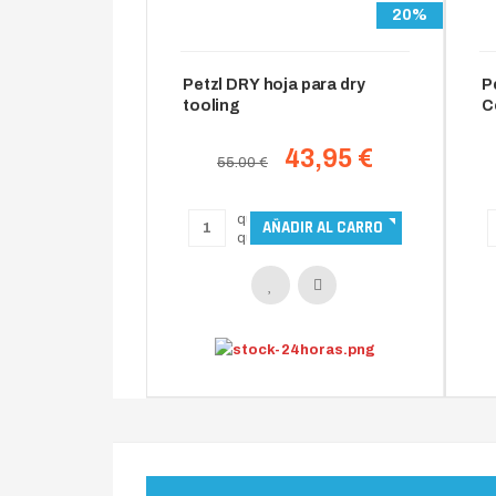
20%
Petzl DRY hoja para dry
P
tooling
C
43,95 €
55.00 €