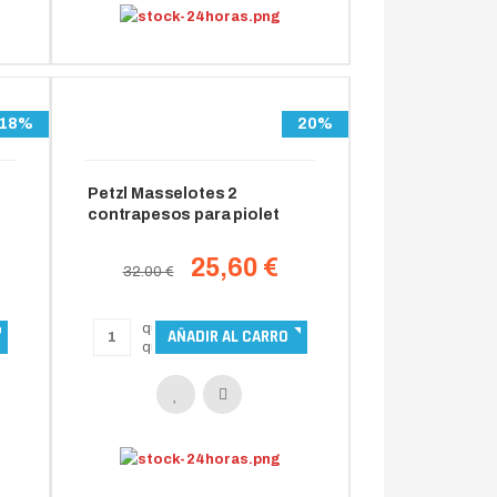
18%
20%
o
Petzl Masselotes 2
contrapesos para piolet
25,60 €
32.00 €