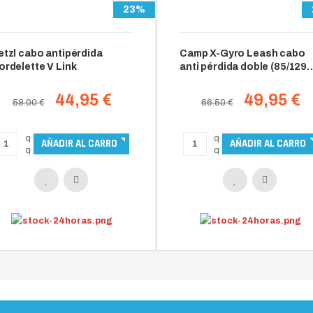
23%
etzl cabo antipérdida
Camp X-Gyro Leash cabo
ordelette V Link
anti pérdida doble (85/129
cm)
44,95 €
49,95 €
58.00 €
66.50 €