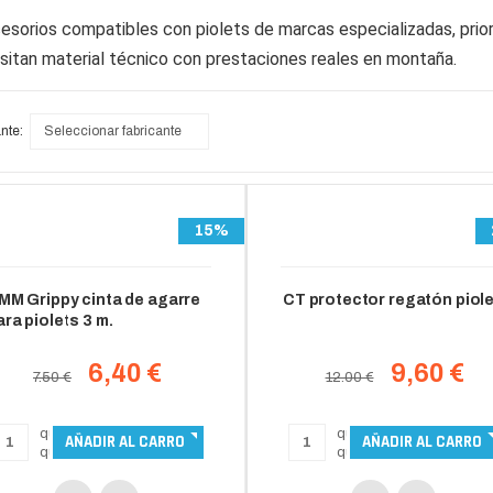
orios compatibles con piolets de marcas especializadas, prioriz
esitan material técnico con prestaciones reales en montaña.
nte:
Seleccionar fabricante
15%
MM Grippy cinta de agarre
CT protector regatón piole
ara piolets 3 m.
6,40 €
9,60 €
7.50 €
12.00 €