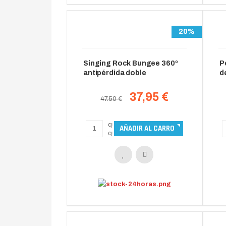
20%
Singing Rock Bungee 360º
P
antipérdida doble
d
37,95 €
47.50 €