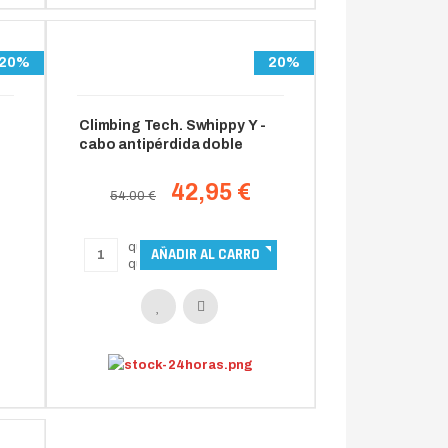
20%
20%
Climbing Tech. Swhippy Y -
cabo antipérdida doble
42,95 €
54.00 €