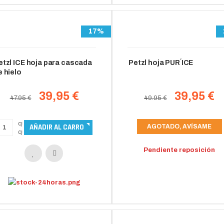
17%
etzl ICE hoja para cascada
Petzl hoja PUR´ICE
e hielo
39,95 €
39,95 €
47.95 €
49.95 €
AGOTADO, AVÍSAME
Pendiente reposición