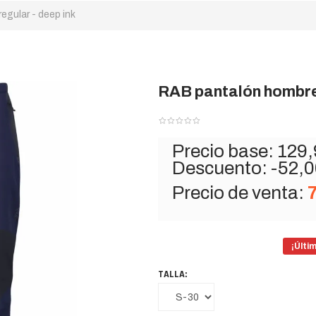
gular - deep ink
RAB pantalón hombre 
Precio base:
129,
Descuento:
-52,0
Precio de venta:
¡Últi
TALLA: