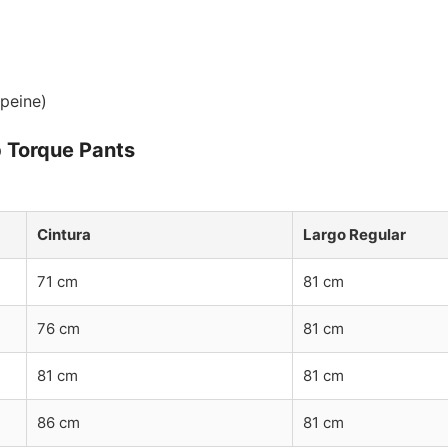
mpeine)
b Torque Pants
Cintura
Largo Regular
71 cm
81 cm
76 cm
81 cm
81 cm
81 cm
86 cm
81 cm