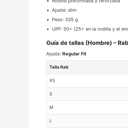
Rodilla preformada y reforzada
Ajuste: slim
Peso: 335 g
UPF: 50+ (25+ en la rodilla y el e
Guía de tallas (Hombre) – Ra
Ajuste:
Regular Fit
Talla Rab
XS
S
M
L