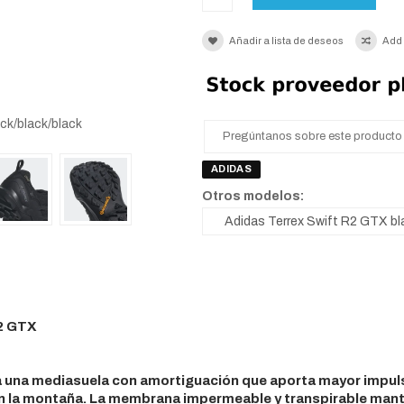
Añadir a lista de deseos
Add
ck/black/black
Pregúntanos sobre este producto
ADIDAS
Otros modelos:
2 GTX
ta una mediasuela con amortiguación que aporta mayor impuls
n la montaña. La membrana impermeable y transpirable mantien