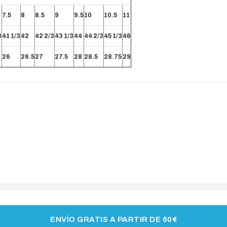
7.5
8
8.5
9
9.5
10
10.5
11
3
41 1/3
42
42 2/3
43 1/3
44
44 2/3
45 1/3
46
26
26.5
27
27.5
28
28.5
28.75
29
ENVÍO GRATIS A PARTIR DE 60€