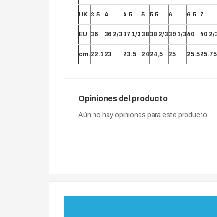
UK
3.5
4
4.5
5
5.5
6
6.5
7
EU
36
36 2/3
37 1/3
38
38 2/3
39 1/3
40
40 2/
cm.
22.1
23
23.5
24
24,5
25
25.5
25.75
Opiniones del producto
Aún no hay opiniones para este producto.