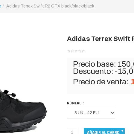
e
Adidas Terrex Swift R2 GTX black/black/black
Adidas Terrex Swift 
Precio base:
150,
Descuento:
-15,0
Precio de venta:
NÚMERO :