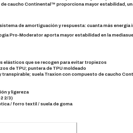
 de caucho Continental™ proporciona mayor estabilidad, un
sistema de amortiguación y respuesta: cuanta más energía i
ología Pro-Moderator aporta mayor estabilidad en la mediasue
 elásticos que se recogen para evitar tropiezos
uerzos de TPU; puntera de TPU moldeado
anspirable; suela Traxion con compuesto de caucho Conti
ón y ligereza
42 2/3)
tica / forro textil / suela de goma