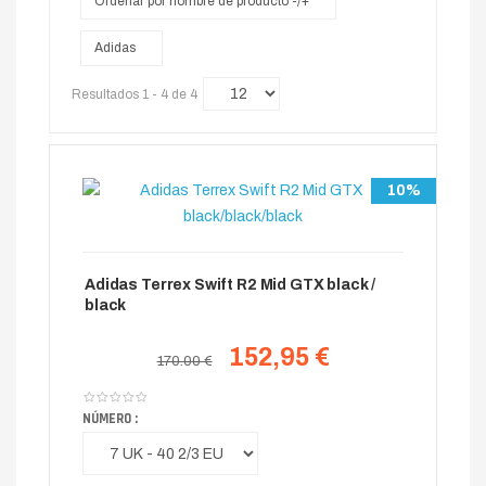
Ordenar por nombre de producto -/+
Adidas
Resultados 1 - 4 de 4
10%
Adidas Terrex Swift R2 Mid GTX black /
black
152,95 €
170.00 €
NÚMERO :