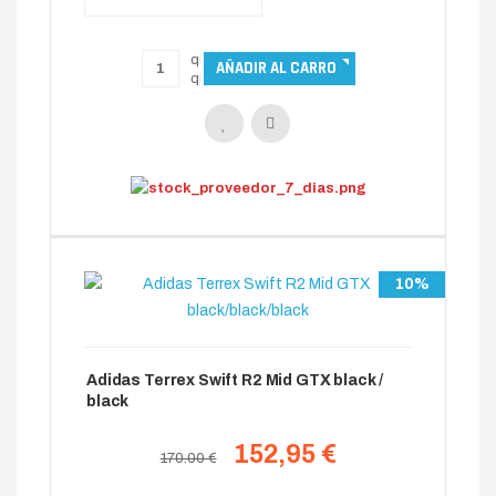
10%
Adidas Terrex Swift R2 Mid GTX black /
black
152,95 €
170.00 €