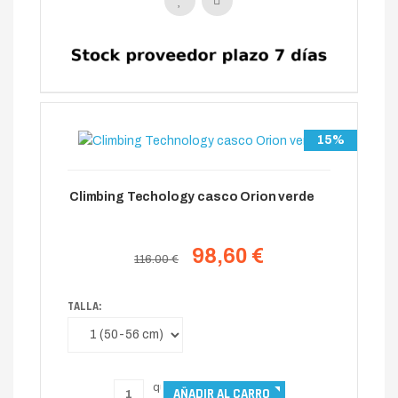
15%
Climbing Techology casco Orion verde
98,60 €
116.00 €
TALLA: