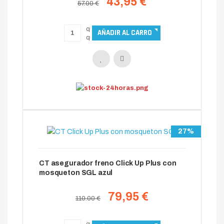
43,95 €
57.00 €
27%
CT asegurador freno Click Up Plus con
mosqueton SGL azul
79,95 €
110.00 €