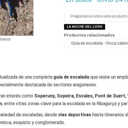
Pregúntanos sobre este producto
LA NOCHE DEL LORO
Productos relacionados
rineos
tualizada de una completa
guía de escalada
que reúne un ampli
specialmente destacada de sectores aragoneses.
gran interés como
Soperuny, Sopeira, Escales, Pont de Suert, V
n
, entre otras zonas clave para la escalada en la Ribagorça y part
variedad de escaladas, desde
vías deportivas
hasta itinerarios 
arenisca, esquisto y conglomerado.