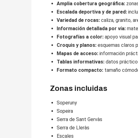
Amplia cobertura geográfica:
zonas
Escalada deportiva y de pared:
inclu
Variedad de rocas:
caliza, granito, 
Información detallada por vía:
mater
Fotografías a color:
apoyo visual par
Croquis y planos:
esquemas claros par
Mapas de acceso:
información prácti
Tablas informativas:
datos prácticos
Formato compacto:
tamaño cómodo p
Zonas incluidas
Soperuny
Sopeira
Serra de Sant Gervàs
Serra de Lleràs
Escales