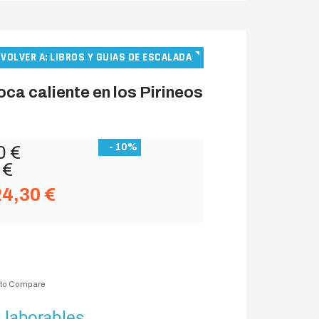
VOLVER A: LIBROS Y GUIAS DE ESCALADA
ca caliente en los Pirineos
- 10%
0 €
 €
24,30 €
 to Compare