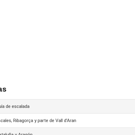
as
ía de escalada
cales, Ribagorça y parte de Vall d’Aran
ataluña y Aragón