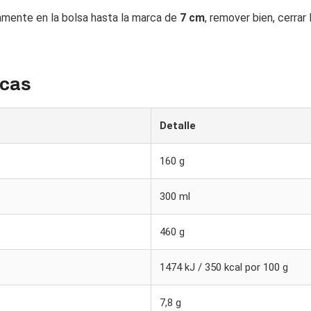
mente en la bolsa hasta la marca de
7 cm
, remover bien, cerrar
icas
Detalle
160 g
300 ml
460 g
1474 kJ / 350 kcal por 100 g
7,8 g