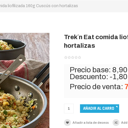
ida liofilizada 160g Cuscús con hortalizas
Trek´n Eat comida li
hortalizas
Precio base:
8,90
Descuento:
-1,80
Precio de venta:
7
Añadir a lista de deseos
Add