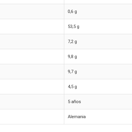
0,6 g
53,5 g
7,2 g
9,8 g
9,7 g
4,5 g
5 años
Alemania