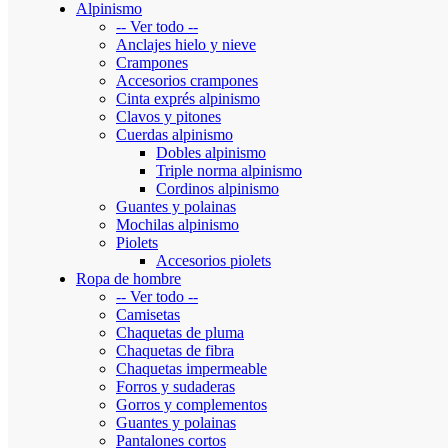
Alpinismo
-- Ver todo --
Anclajes hielo y nieve
Crampones
Accesorios crampones
Cinta exprés alpinismo
Clavos y pitones
Cuerdas alpinismo
Dobles alpinismo
Triple norma alpinismo
Cordinos alpinismo
Guantes y polainas
Mochilas alpinismo
Piolets
Accesorios piolets
Ropa de hombre
-- Ver todo --
Camisetas
Chaquetas de pluma
Chaquetas de fibra
Chaquetas impermeable
Forros y sudaderas
Gorros y complementos
Guantes y polainas
Pantalones cortos