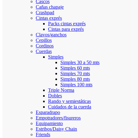
Cascos
Cañas chapaje
Crashpad
Cintas exprés
Packs cintas exprés
Cintas para exprés
Clavos/ganchos
Cepillos
Cordinos
Cuerdas
Simples
Simples 30 a 50 mts
Simples 60 mts
Simples 70 mts
Simples 80 mts
Simples 100 mts
Triple Norma
Dobles
Rando y semiestáticas
Cuidados de la cuerda
Esparadrapo
Empotradores/fisureros
Equipamiento
Estribos/Daisy Chain
Friends