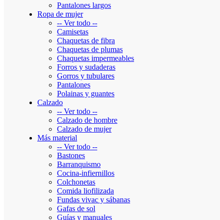
Pantalones largos
Ropa de mujer
-- Ver todo --
Camisetas
Chaquetas de fibra
Chaquetas de plumas
Chaquetas impermeables
Forros y sudaderas
Gorros y tubulares
Pantalones
Polainas y guantes
Calzado
-- Ver todo --
Calzado de hombre
Calzado de mujer
Más material
-- Ver todo --
Bastones
Barranquismo
Cocina-infiernillos
Colchonetas
Comida liofilizada
Fundas vivac y sábanas
Gafas de sol
Guías y manuales