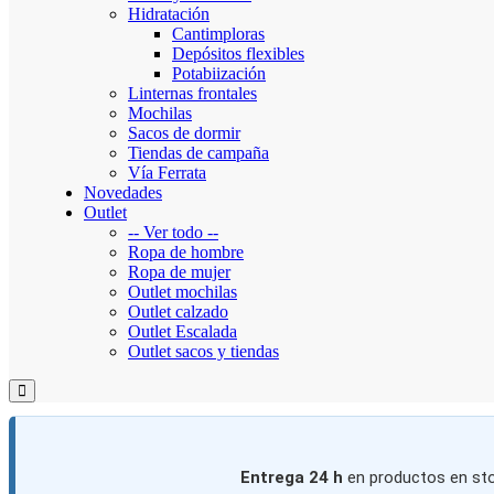
Hidratación
Cantimploras
Depósitos flexibles
Potabiización
Linternas frontales
Mochilas
Sacos de dormir
Tiendas de campaña
Vía Ferrata
Novedades
Outlet
-- Ver todo --
Ropa de hombre
Ropa de mujer
Outlet mochilas
Outlet calzado
Outlet Escalada
Outlet sacos y tiendas
Entrega 24 h
en productos en sto