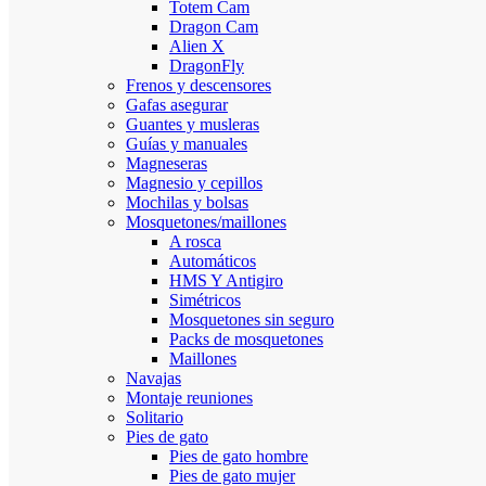
Totem Cam
Dragon Cam
Alien X
DragonFly
Frenos y descensores
Gafas asegurar
Guantes y musleras
Guías y manuales
Magneseras
Magnesio y cepillos
Mochilas y bolsas
Mosquetones/maillones
A rosca
Automáticos
HMS Y Antigiro
Simétricos
Mosquetones sin seguro
Packs de mosquetones
Maillones
Navajas
Montaje reuniones
Solitario
Pies de gato
Pies de gato hombre
Pies de gato mujer