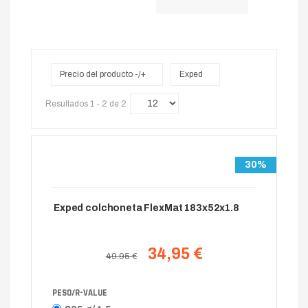
Precio del producto -/+
Exped
Resultados 1 - 2 de 2
30%
Exped colchoneta FlexMat 183x52x1.8
34,95 €
49.95 €
PESO/R-VALUE
325 g/ 1.5