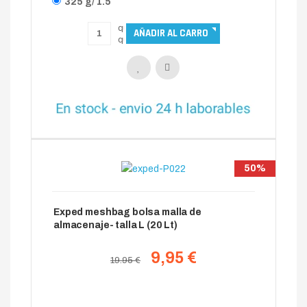
50%
Exped meshbag bolsa malla de
almacenaje- talla L (20 Lt)
9,95 €
19.95 €