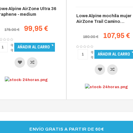
owe Alpine AirZone Ultra 36
raphene - medium
Lowe Alpine mochila mujer
AirZone Trail Camino
99,95 €
ND35:40 antracita/grafeno
175.00 €
107,95 €
180.00 €
ENVÍO GRATIS A PARTIR DE 60€