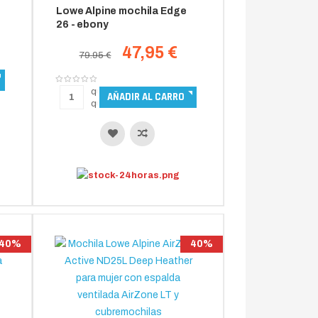
Lowe Alpine mochila Edge
26 - ebony
47,95 €
79.95 €
40%
40%