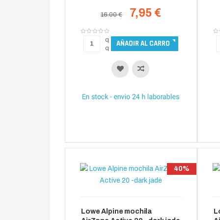
cm
7,95 €
16.00 €
40%
Lowe Alpine mochila
L