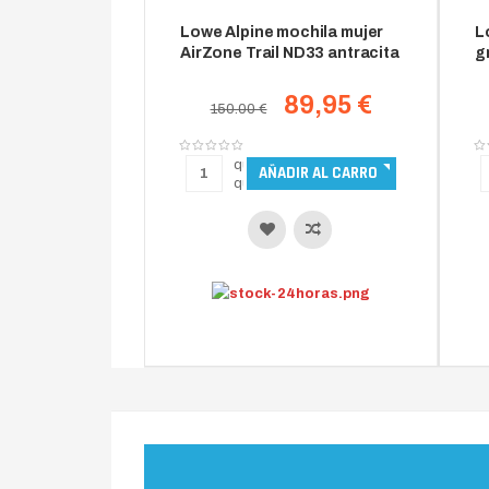
Lowe Alpine mochila mujer
L
AirZone Trail ND33 antracita
g
89,95 €
150.00 €