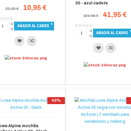
30 - azul cadete
10,95 €
22.00 €
41,95 €
104.95 €
40%
owe Alpine mochila