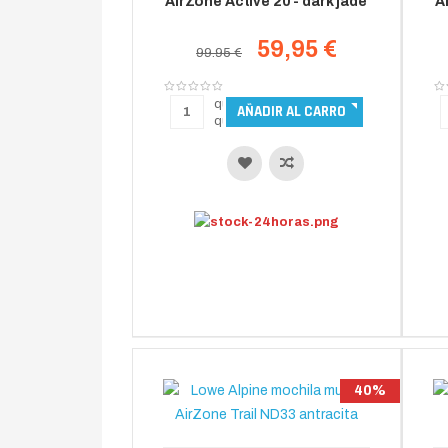
AirZone Active 20 - dark jade
A
59,95 €
99.95 €
40%