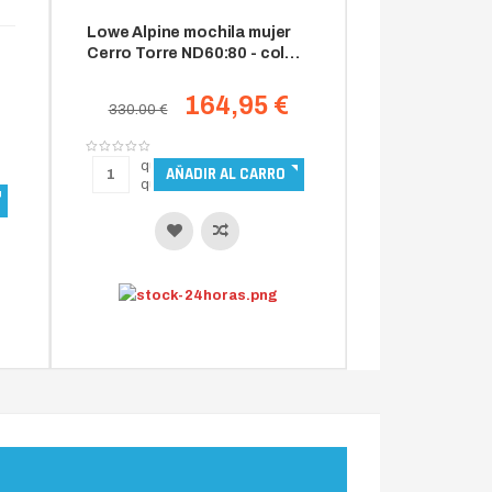
Lowe Alpine mochila mujer
Cerro Torre ND60:80 - color
fig
164,95 €
330.00 €