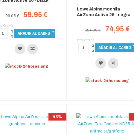
irZone Active 20 - black
Lowe Alpine mochila
59,95 €
AirZone Active 25 - negra
99.95 €
74,95 €
124.95 €
43%