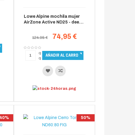
Lowe Alpine mochila mujer
AirZone Active ND25 - deep
heather
74,95 €
124.95 €
40%
50%