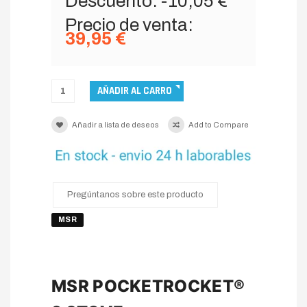
Descuento:
-10,05 €
Precio de venta:
39,95 €
Añadir a lista de deseos
Add to Compare
Pregúntanos sobre este producto
MSR
MSR POCKETROCKET®