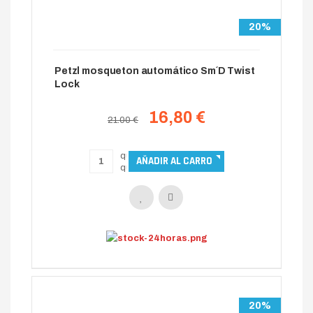
20%
Petzl mosqueton automático Sm´D Twist
Lock
16,80 €
21.00 €
20%