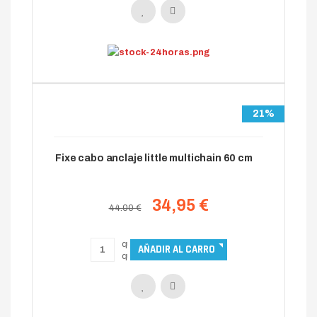
21%
Fixe cabo anclaje little multichain 60 cm
34,95 €
44.00 €