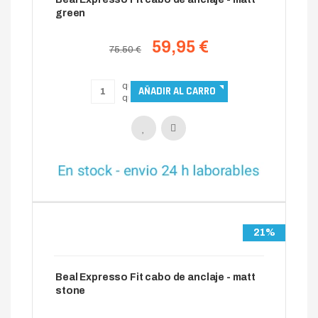
green
59,95 €
75.50 €
21%
Beal Expresso Fit cabo de anclaje - matt
stone