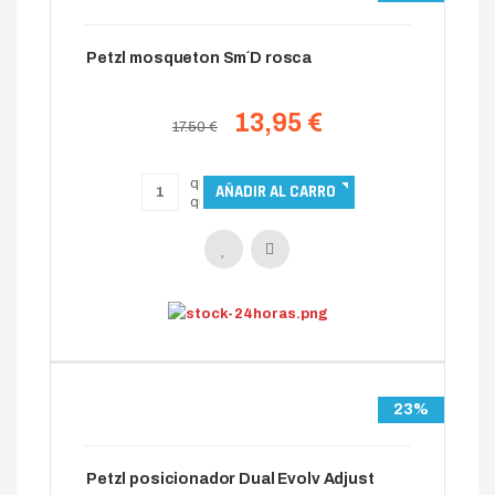
Petzl mosqueton Sm´D rosca
13,95 €
17.50 €
23%
Petzl posicionador Dual Evolv Adjust