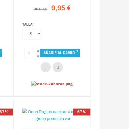
9,95 €
30.00 €
TALLA:
67%
67%