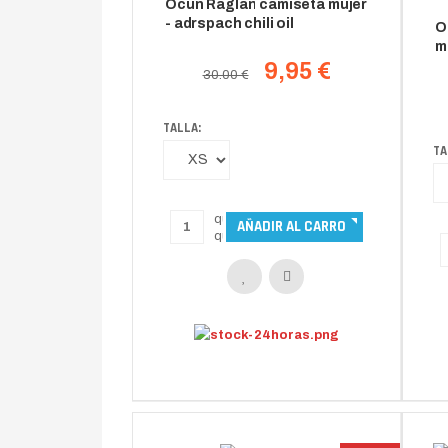
Ocun Raglan camiseta mujer
- adrspach chili oil
O
m
q
9,95 €
30.00 €
TALLA:
TA