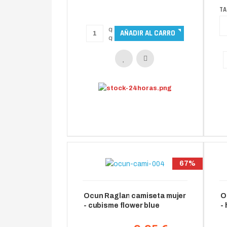
TA
67%
Ocun Raglan camiseta mujer
O
- cubisme flower blue
-