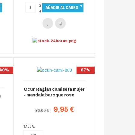
40%
67%
Ocun Raglan camiseta mujer
- mandala baroque rose
s
9,95 €
30.00 €
TALLA: