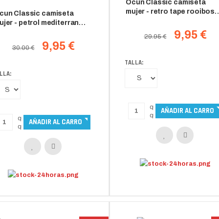
Ocun Classic camiseta
mujer - retro tape rooibos
cun Classic camiseta
tea
ujer - petrol mediterran
ueen
9,95 €
29.95 €
9,95 €
30.00 €
TALLA:
LLA: