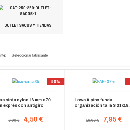
OUTLET SACOS Y TIENDAS
nte:
Seleccionar fabricante
50%
ixe cinta nylon 16 mm x 70
Lowe Alpine funda
m exprés con antigiro
organización talla S 21x18
cm
4,50 €
7,95 €
9.00 €
16.00 €