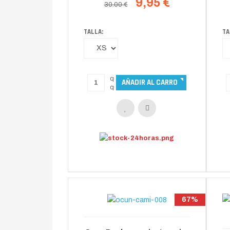
9,95 €
30.00 €
TALLA:
TA
67%