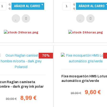
70%
Fixe mosquetón HMS Lotu
automático gris/verde
cun Raglan camiseta
ombre - dark grey ink polar
9,60 €
16.00 €
8,99 €
30.00 €