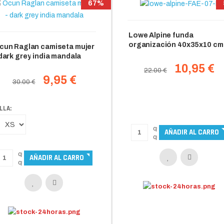
67%
Lowe Alpine funda
organización 40x35x10 cm
cun Raglan camiseta mujer
 dark grey india mandala
10,95 €
22.00 €
9,95 €
30.00 €
LLA: