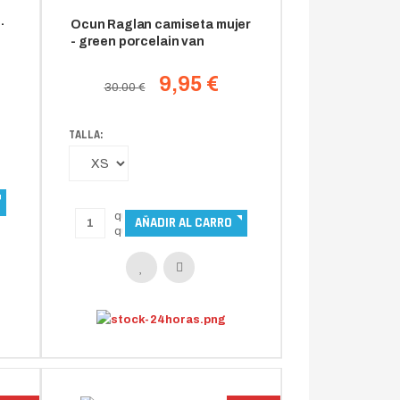
Ocun Raglan camiseta mujer
- green porcelain van
9,95 €
30.00 €
TALLA: