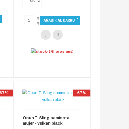
67%
67%
Ocun T-Sling camiseta
mujer - vulkan black