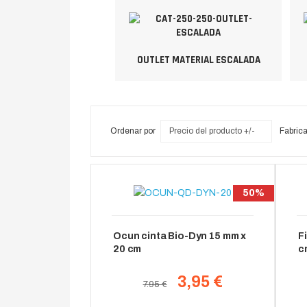
OUTLET MATERIAL ESCALADA
Ordenar por
Precio del producto +/-
Fabrica
50%
Ocun cinta Bio-Dyn 15 mm x
F
20 cm
c
3,95 €
7.95 €