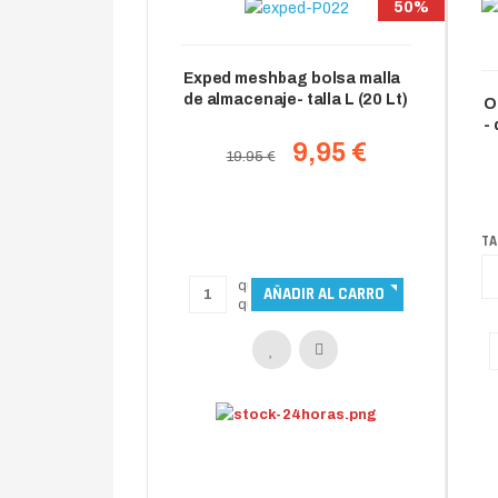
50%
Exped meshbag bolsa malla
de almacenaje- talla L (20 Lt)
O
-
9,95 €
19.95 €
TA