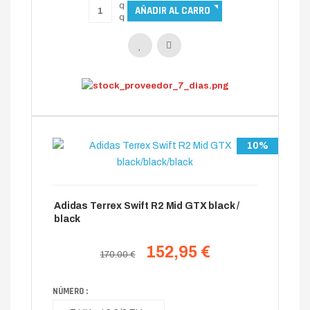
10%
Adidas Terrex Swift R2 Mid GTX black /
black
152,95 €
170.00 €
NÚMERO :