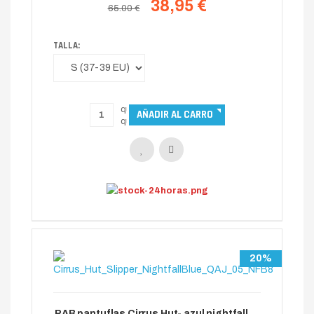
38,95 €
65.00 €
TALLA:
20%
RAB pantuflas Cirrus Hut- azul nightfall