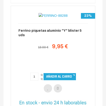
23%
Ferrino piquetas aluminio "Y" blister 5
uds
9,95 €
13.00 €