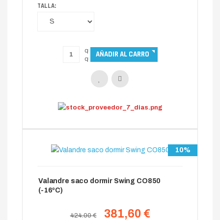
TALLA:
10%
Valandre saco dormir Swing CO850
(-16ºC)
381,60 €
424.00 €