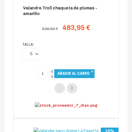
Valandre Troll chaqueta de plumas -
amarillo
483,95 €
538.00 €
TALLA:
10%