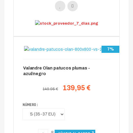
7%
Valandre Olan patucos plumas -
azul/negro
139,95 €
149.95 €
NÚMERO :