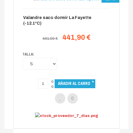
Valandre saco dormir La Fayette
(-12.1ºC)
441,90 €
491.00 €
TALLA: