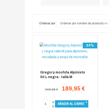
Ordenar por
Ordenar por nombre de producto +/-
24%
Gregory mochila Alpinisto
50 L negra - talla M
189,95 €
249.95 €