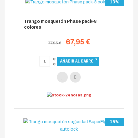
13%
Trango mosquetón Phase pack-8
colores
67,95 €
77.95 €
15%