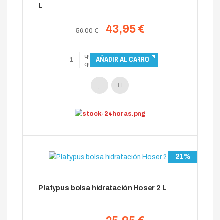
L
43,95 €
56.00 €
21%
Platypus bolsa hidratación Hoser 2 L